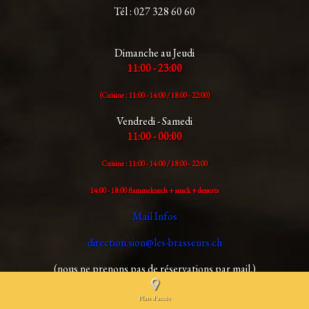
Tél : 027 328 60 60
Dimanche au Jeudi
11:00 - 23:00
(Cuisine : 11:00 - 14:00 /
18:00 - 22:00)
Vendredi - Samedi
11:00 - 00:00
Cuisine : 11:00 - 14:00 /
18:00 - 22:00
14:00 - 18:00 flammekuech + snack + desserts
Mail Infos
direction.sion@les-brasseurs.ch
(nous ne prenons pas de réservations par mail.)
© Co
Plan d'accès