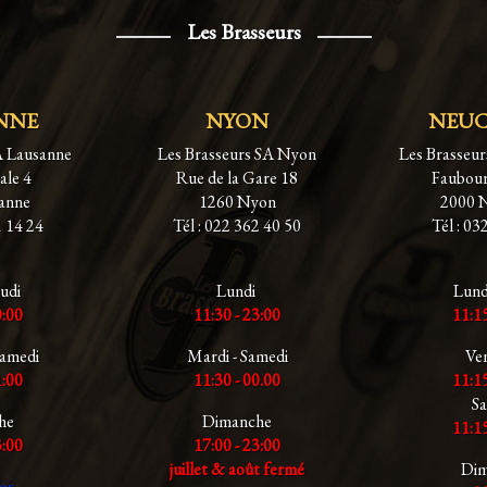
Les Brasseurs
NNE
NYON
NEU
A Lausanne
Les Brasseurs SA Nyon
Les Brasseu
ale 4
Rue de la Gare 18
Faubour
anne
1260 Nyon
2000 
1 14 24
Tél : 022 362 40 50
Tél : 03
eudi
Lundi
Lundi
0:00
11:30 - 23:00
11:15
Samedi
Mardi - Samedi
Ve
1:00
11:30 - 00.00
11:15
S
he
Dimanche
11:15
3:00
17:00 - 23:00
juillet & août fermé
Dim
os