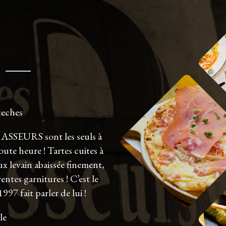
eches
BRASSEURS sont les seuls à
te heure ! Tartes cuites à
x levain abaissée finement,
ntes garnitures ! C’est le
7 fait parler de lui !
le