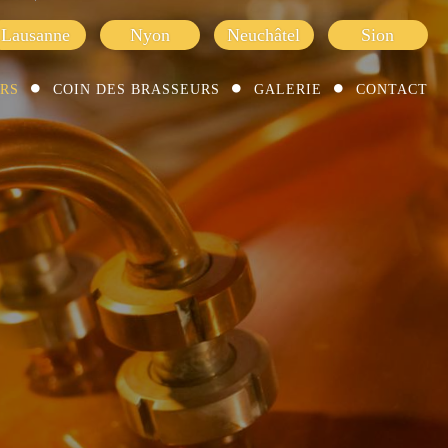
Lausanne
Nyon
Neuchâtel
Sion
URS
COIN DES BRASSEURS
GALERIE
CONTACT